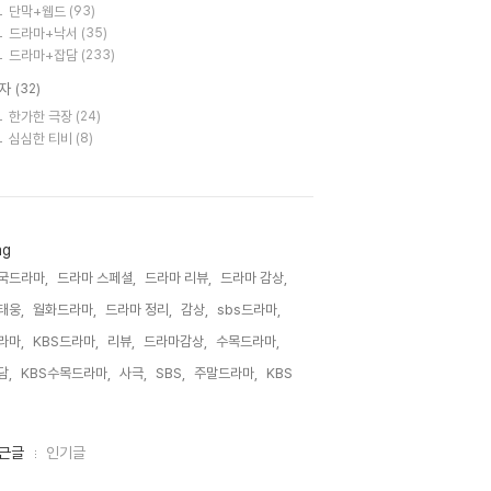
단막+웹드
(93)
드라마+낙서
(35)
드라마+잡담
(233)
자
(32)
한가한 극장
(24)
심심한 티비
(8)
ag
국드라마,
드라마 스페셜,
드라마 리뷰,
드라마 감상,
태웅,
월화드라마,
드라마 정리,
감상,
sbs드라마,
라마,
KBS드라마,
리뷰,
드라마감상,
수목드라마,
담,
KBS수목드라마,
사극,
SBS,
주말드라마,
KBS,
근글
인기글