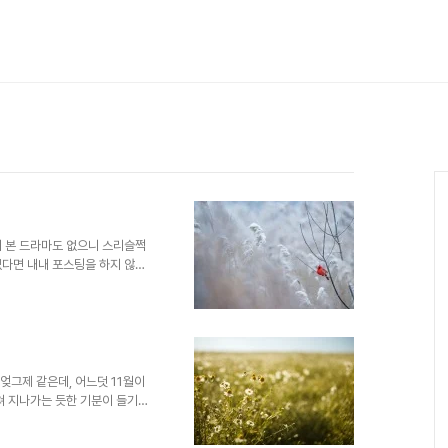
지 본 드라마도 없으니 스리슬쩍
없다면 내내 포스팅을 하지 않을
면, 한동안 게임에 빠져서 퇴근
 짓인가 하면서도 계속 빠져서 지
 내내 다른 것(...만화책 보기ㅋ
월요일에 과감하게 모두 삭제해버
야하지... 싶어서 멍해진다고 할
는 본 드라마..
엊그제 같은데, 어느덧 11월이
쳐 지나가는 듯한 기분이 들기도
시점에서 시간을 맞춰서 챙겨보는
 하기는 하지만, 현재까지는 그다