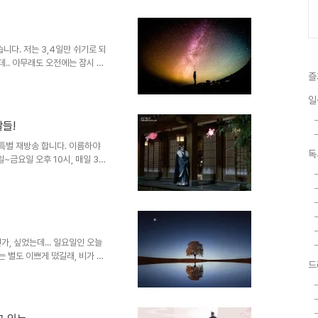
 꺼내서 봐야할 듯 합니다만..
신이 없어서 시작이 두려운 것도
 / 2017.09.04 ~
 42부작의 드라마..
니다. 저는 3,4일만 쉬기로 되
데.. 아무래도 오전에는 잠시 나
일하는 쪽으로 가닥을 잡았어요.
즐
 좀 괜찮을 것 같아서 말이죠.
일
 있습니다. 늘 필요한, 혼자만
린 포스팅이나 좀 하자는 쪽으로
짤들!
요. 한두개 하면 잘한 것이 아닐
끄적거려보겠습니다...
 특별 재방송 합니다. 이름하야
독
~금요일 오후 10시, 매일 3회
고 있습니다. 그동안 '랑야방'
맞춰서 볼 수 있는 것은 이번이
, 절제할 자신이 없다는 것이 가
하며 볼 수 있고, 큰 화면으로
한드 드한기인지라 주중 10시대에
을지는 미지수에요ㅠ..
가, 싶었는데... 일요일인 오늘
는 별도 이쁘게 떴길래, 비가 안
드
..ㅋㅋ. 햇빛에 뽀송뽀송 빨래를
것은 반갑기 그지 없습니다. 7월
마가 끝나면 다음 드라마로 넘어
한 드라마들이 딱히 마음에 차지