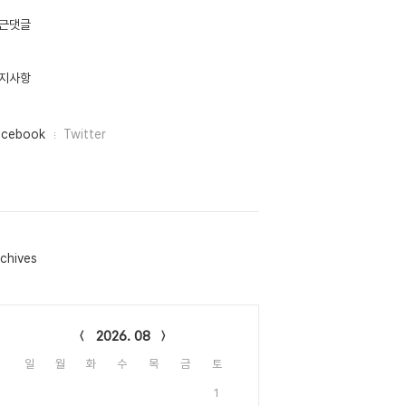
근댓글
지사항
acebook
Twitter
chives
lendar
2026. 08
일
월
화
수
목
금
토
1