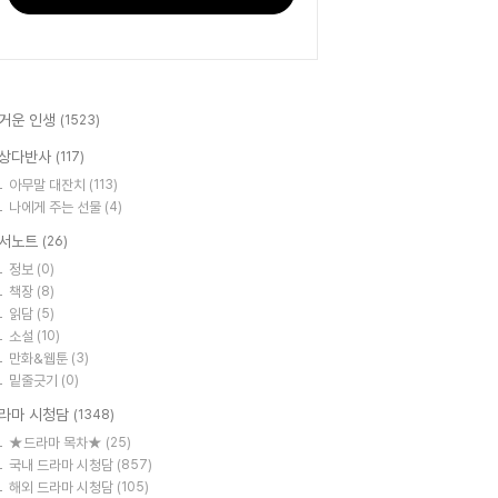
거운 인생
(1523)
상다반사
(117)
아무말 대잔치
(113)
나에게 주는 선물
(4)
서노트
(26)
정보
(0)
책장
(8)
읽담
(5)
소설
(10)
만화&웹툰
(3)
밑줄긋기
(0)
라마 시청담
(1348)
★드라마 목차★
(25)
국내 드라마 시청담
(857)
해외 드라마 시청담
(105)