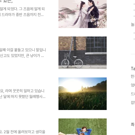
 있는,
있답니다. 그렇다고 하여 보는 드
라마에 대한 이야기..
알게 되었다. 그 즈음에 알게 되
니 드라마가 중반 즈음까지 전개
으나, 대체 어떤 드라마이길래 이
놀
 드라마의 전개를 첫회부터 막회
고구마 구간이라 불리는 에피소드가
뜬금없이 중반부터 시청을 해버린
버린 것이다. 대강 훑어보니 26
으로 챙겨보고 (본방 시간엔 ..
주일째 이걸 붙들고 있으니 말입니
 신고도 있었지만, 큰 냥이가 조
습니다. 아이는 이제 거의 다 나
제대로 신경을 써야겠다는 다짐을
T
해야겠다며, 준비를 하고 끄적이기
한
 앉은 자리에서 마무리가 지어지질
보고, 뜬금없이 시작된 취미생활
엄
부랴부랴 노트북 켜고..
요, 라며 꿋꿋히 일하고 있습니
드
지난 달에 하지 못했던 월례행사를
하느라 늦게자고, 또 일어나선 내
잡
난 달에도 이런 저런 드라마들을
017. 04. 15 / 총 16부작 작가
그런데 왜, 이 드라마를 첫회부터
최
최
우연히 본 스페셜 방송 때문이겠
근
.
요. 2월 전에 올려보자고 생각을
글