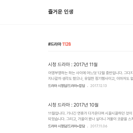
즐거운 인생
드라마
1128
시청 드라마 : 2017년 11월
어영부영하는 하는 사이에 어느덧 12월 중반입니다. 그다
지나갈까 생각도 했으나, 유일한 정기행사이고, 이마저도 
듯 하여 늦게나마 끄적이는 중입니다. 근황도 조금 말해보자
드라마 시청담/드라마+잡담
2017.12.13
후 잠들 때까지 거기에 넋놓고 있었어요. 내내 이게 뭐하는
냈달까요. 그러다가 지난 일요일, 문득, 이러면 안된다 싶어서
ㅋ)에 집중을 했고, 어제, 아니 이제는 그제인가요. 지난 
시청 드라마 : 2017년 10월
렸습니다. 그래서, 지금 살짝 금단증세가 오고 있어요. 뭘 해
까요. ...물론, 할 일이 없진 않아요. 하기가 싫을 뿐. 11월에
11월입니다. 기나긴 연휴가 다가온다며 시끌시끌하던 것이 
되었습니다. 그리고, 가을이 왔나 싶더니 겨울이 코끝을 스
합니다. 보던 드라마들이 줄줄이 종영하게 되며, 지금 이 
드라마 시청담/드라마+잡담
2017.11.06
드라마는 한 편입니다. 평이 괜찮은 방영 드라마가 있는 듯