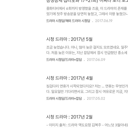
삼생삼세 십리도화 17~21회) 어쩌다 보니 보고
않아... 얼떨결에, 아주 오랜 만에 한드 드한기를 맞이하고 
라마가 전혀 없는 것은 아니지만요. 그렇게, 7월에 봤던 드
중화티비에서 6회까지 방영했을 즈음, 이 드라마의 존재를 
었기에 첫주 방송분을 당연히 놓쳤고, 그래서 이왕 놓쳤으
가 되면 봐야겠다, 라며 접어두기로 했다. 접어두기로 하였
드라마 시청담/해외 드라마 시청담
2017.06.19
렇게 난리인가 싶어 스포를 열심히 밟았더랬다. 덕분에, 이
까지 대강이나마 읊을 수 있을 것도 같다. 하하. 현재는 
방영 중인데, 어쩌다보니 이 구간부터 시청하게 되었다. 
시청 드라마 : 2017년 5월
이유는, 본방에 이어 바로 재방송을 하길래 그냥, 보게 되어
회 이후부터 꽤 재미있을 듯 하다. 그래서 그냥 지금부터 재방
조금 늦었습니다. 아니, 많이 늦은 걸지도 모르겠네요. 일
다. 처음 늦은 이유는, 지난 잡담에서 잠시 언급했던 종소세
금 아파서 거기에 온 신경이 곤두서서 전혀 생각하질 못했었
드라마 시청담/드라마+잡담
2017.06.09
은 것까진 좋은데, 살짝 까칠해졌답니다. 게다가, 좀 더 
새삼 해보는 중이기도 하구요. 아무튼, 그 후로 포스팅을 
시작한 것까진 좋았는데.... 일하는 짬짬히 하는지라 도통
시청 드라마 : 2017년 4월
않아서, 질질 끌다보니 오늘이 되었다지요. 방금, 수트너 
(얼마나 갈까)을 끝낸 후, 지금 아니면 못쓸 것 같아, 라며 
징검다리 연휴가 시작되었다지요? 저는 ... 연휴는 무엇인가
다. 일요일만 기다리면서요. 그리고 잠시 여유로운 지금, 
시작해보려고 합니다. 사실, 일요일에 쓰려고 했는데, 음방
드라마 시청담/드라마+잡담
2017.05.02
내 책을 읽느라 깜박 해버렸거든요. 아무튼, 이번, 아니 지
봐왔답니다. 힘쎈여자 도봉순 : JTBC / 2017. 02. 24 ~ 2
에 대한 불신으로 볼 계획이 전혀 없었던 드라마였습니다. 
시청 드라마 : 2017년 2월
막회까지, 무려 본방으로 챙겨보았느냐면, 첫번째 이유는 
지요. 어쩐지 재미있을 것 같다, 라는 기대감이 생겼거든요..
- 이미지 출처 : 드라마 역도요정 김복주 - 어느덧 3월이네