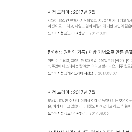
지 끌리지가 않네요. 그래서 보려고 쟁여둔 드라마를 하나씩
시작이 어렵네요. 일단 시작하면, 하루에 한두편씩만 볼 자
시청 드라마 : 2017년 9월
같아요. 대군사사마의지군사연맹(사마의:미완의 책사) : 중화티비
2017.10.31 / 총 42부작 지난 화요일에 종영했습니다. 총
시월이네요. 긴 연휴가 시작되었고, 지금은 비가 내리고 있습
어 있어요. 그리고, 내일도 쉴까 어쩔까에 대한 고민이 깊은
가는 쪽으로 결론이 날 것 같네요. 또, 다음주 일요일에는 
드라마 시청담/드라마+잡담
2017.10.01
기나긴 휴일 덕분에 상당히 힘든데, 아무래도 연휴 막바지는
어찌되었든, 오늘은 쉬는 날이고 오랜 만에 혼자 조용히 쉬고
의 시간! 이랄까요ㅋㅋ. 오늘 하루 뭘 할까, 생각하다가 밀
랑야방 : 권력의 기록) 재방 기념으로 만든 움
가닥이 잡혔습니다. 그러나, 그리 많이 하지는 못할 것 같아
런지. 그 첫번째로, 9월에 시청한 드라마에 관한 이야기를 
이번 주 수요일, 그러니까 8월 9일 수요일부터 [랑야방]이
"3주만에 마스터하는 랑야방" 이라고 할까나요. 매주 월요일
씩 3주간 방영된다고 해요. 그리고 저는 이게 뭐라고 설레이
드라마 시청담/해외 드라마 시청담
2017.08.07
재방송이 없었던 것은 아니었으나, 제대로 마음 먹고 시간 
처음인 것 같아요. 외장하드에도 물론 이쁘게 모셔져 있지만
장 커서 차마 꺼내보지 못하고 있었답니다. 티비로 보면 절제
시청 드라마 : 2017년 7월
볼 수 있을테니, 마냥 설레이고 있습니다. 다행히도 현재 
보는 드라마가 없어요. 다만, 10시까지 집에 들어올 수 있
8월입니다. 한 주 내내 더워서 이대로 녹아내리는 것은 아닌
은, 비가 내리고 있습니다. 태풍도 비껴났다고 하고, 하늘에
오는 줄 알고 밤에 빨래를 하고 널어놨다가, 벼락 맞았아요.
드라마 시청담/드라마+잡담
2017.08.06
못말리는 것은 아쉽지만, 비가 내리며 이 더위가 한풀 꺽인 
에는 보던 드라마가 줄줄이 종영해버렸습니다. 하나의 드라
가는 것이 쉬운 편인지라 크게 걱정을 안했는데, 새로 시작