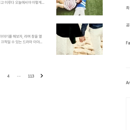
루고 미루다 오늘에서야 이렇게
과
인
최
곤을 핑계로 미루고 미루다보니 오
기
게 시작하였으나, 중간에 일이 생
글
끄적이고 있습니다. 요즘은, 드라
 어쩐지 아직 손이 안가서 미뤄둔
공
 한 드라마도 있구요. 그 와중에
르겠네요. 아,..
마 이야기를 해보자, 라며 창을 열
게 끄적일 수 있는 드라마 이야기
페
F
이
해보자, 싶어 이렇게 시작합니다.
스
 할 수 있을지는 미지수에요. 뭔
북
한동안 나름, 꽤나, 드라마를 챙
트
...현재는 신작 두 편을 간보고
위
있어서 당분간 챙겨볼 예정이구
터
플
단, 프..
4
···
113
러
Ar
그
인
Ca