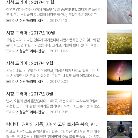
랴 달았다지요. 그리고, 시청 드라마 정리. 올해에 '완주'한 드라마와
시청 드라마 : 2017년 11월
시청 중인 드라마를 정리했습니다. 시청 드라마를 따로 쓰자니 한 편
어영부영하는 하는 사이에 어느덧 12월 중반입니다. 그다지 본 드라마
밖에 보질 않아서 말이죠. 남은 2017년 잘 보내시고, 2018년의 하루
도 없으니 스리슬쩍 지나갈까 생각도 했으나, 유일한 정기행사이고, 이
하루가 소소하지만 따스한 행복으로 채워질 수 있길 바랍니다. KBS
마저도 없다면 내내 포스팅을 하지 않을 듯 하여 늦게나마 끄적이는 중
드라마 시청담/드라마+잡담
2017.12.13
김과장 : 2017.01.25 ~ 2017.03.30 ★★★★★ 답답함 없이,
입니다. 근황도 조금 말해보자면, 한동안 게임에 빠져서 퇴근 후 잠들
마음 편하게, 즐거이, 유쾌 통쾌 상쾌한 코믹 오피스물.현실 위에 그려
때까지 거기에 넋놓고 있었어요. 내내 이게 뭐하는 짓인가 하면서도 계
진 판타..
시청 드라마 : 2017년 10월
속 빠져서 지냈달까요. 그러다가 지난 일요일, 문득, 이러면 안된다 싶
11월입니다. 기나긴 연휴가 다가온다며 시끌시끌하던 것이 엊그제 같
어서 내내 다른 것(...만화책 보기ㅋㅋ)에 집중을 했고, 어제, 아니 이제
은데, 어느덧 11월이 되었습니다. 그리고, 가을이 왔나 싶더니 겨울이
는 그제인가요. 지난 월요일에 과감하게 모두 삭제해버렸습니다. 그래
코끝을 스쳐 지나가는 듯한 기분이 들기도 합니다. 보던 드라마들이 줄
드라마 시청담/드라마+잡담
2017.11.06
서, 지금 살짝 금단증세가 오고 있어요. 뭘 해야하지... 싶어서 멍해진
줄이 종영하게 되며, 지금 이 시점에서 시간을 맞춰서 챙겨보는 드라마
다고 할까요. ...물론, 할 일이 없진 않아요. 하기가 싫을 뿐. 11월에는
는 한 편입니다. 평이 괜찮은 방영 드라마가 있는 듯 하기는 하지만, 현
본 드라마..
시청 드라마 : 2017년 9월
재까지는 그다지 끌리지가 않네요. 그래서 보려고 쟁여둔 드라마를 하
시월이네요. 긴 연휴가 시작되었고, 지금은 비가 내리고 있습니다. 저
나씩 꺼내서 봐야할 듯 합니다만.. 시작이 어렵네요. 일단 시작하면, 하
는 3,4일만 쉬기로 되어 있어요. 그리고, 내일도 쉴까 어쩔까에 대한
루에 한두편씩만 볼 자신이 없어서 시작이 두려운 것도 같아요. 대군사
고민이 깊은데.. 아무래도 오전에는 잠시 나가는 쪽으로 결론이 날 것
드라마 시청담/드라마+잡담
2017.10.01
사마의지군사연맹(사마의:미완의 책사) : 중화티비 / 2017.09.04 ~
같네요. 또, 다음주 일요일에는 일하는 쪽으로 가닥을 잡았어요. 기나
2017.10.31 / 총 42부작 지난 화요일에 종영했습니다. 총 42부작의
긴 휴일 덕분에 상당히 힘든데, 아무래도 연휴 막바지는 좀 괜찮을 것
드라마..
시청 드라마 : 2017년 8월
같아서 말이죠. 어찌되었든, 오늘은 쉬는 날이고 오랜 만에 혼자 조용
벌써, 9월의 반이 흘렀습니다. 그리고, 저는 이제야 부랴부랴 8월에
히 쉬고 있습니다. 늘 필요한, 혼자만의 시간! 이랄까요ㅋㅋ. 오늘 하루
시청한 드라마에 관한 이야기를 짧게나마 끄적이려고 준비 중이에요.
뭘 할까, 생각하다가 밀린 포스팅이나 좀 하자는 쪽으로 가닥이 잡혔습
어쩌다보니 이렇게 되었습니다. 9월 초에는 1박 2일 일정의 늦은 휴가
드라마 시청담/드라마+잡담
2017.09.15
니다. 그러나, 그리 많이 하지는 못할 것 같아요. 한두개 하면 잘한 것
를 다녀왔고, 그 후 일주일간 후유증으로 끙끙 앓았고, 그렇게 시간은
이 아닐런지. 그 첫번째로, 9월에 시청한 드라마에 관한 이야기를 끄
흐르고 흘러버렸다고 해야할까요. 또한, 8월에는 그리 많은 드라마를
적거려보겠습니다...
랑야방 : 권력의 기록) 지난하고도 즐거운 복습, 한 달
시청하지 않았습니다. 오랜 만에 한드 드한기가 찾아와버렸거든요. 그
속성 마스터 완료!!!
참으로 지난하고도 즐거운 8월이었습니다. 지난, 8월 9일 부터 매주
리하여 중꽃채널을 고정하게 되었고 중드만 보게 되었다지요. 그 드라
월~금, 日 3회씩 방영되었던 '랑야방'이 오늘 끝을 맺었습니다. 3주
마들 시간대가 애매하여 체력적으로 상당히 힘겹기는 했다지요. 앞으