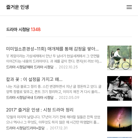
즐거운 인생
드라마 시청담
1348
미미일소흔경성~11회) 매개체를 통해 감정을 쌓아가
다
1/ 게임이라는 가상세계에서 만난 두 남녀가 현실세계에서 그 인연을
이어간다는 내용의 드라마이다. 과 궤를 같이 한다. 편지(쉬 러브 미)
에서 전자메일(유브 갓 메일), PC통신 채팅(접속)에 이어 게임이라는
드라마 시청담/해외 드라마 시청담
2022.10.25
가상공간으로 이어지는 과정이 시대의 흐름에 따른 변화처럼 느껴지
기도 했다. 이런 류의 스토리는 서로의 존재를 모르는 두 남녀가 알고
칼과 꽃 : 이 설정을 가지고 왜...
보면 같은 생활권에서 지내며 같은 공간을 공유하고 있다. 그리고, 서
나는 지금 블로그 정리 중. 스킨 변경하면서 지난 글 정돈하고 있다. 글
로 인지하지 못한 채 같은 공간에 있으며 스쳐 지나가는 순간의 긴장과
양쪽 정렬로 맞추고, 폰트 크기 정리하고, 이미지 깨진 거 다시 올리고.
설렘이 묘미다. 이 드라마도 두 사람이 언제 마주치게 될까, 언제 알게
서비스 종료된 플러그인, 플래시 등등 삭제하고. 네댓 개 하다 보면 귀
드라마 시청담/국내 드라마 시청담
2022.05.09
될까, 라는 설렘으로 봤던 것 같다. 그리고, 이 묘미는 10회까지. 10회
찮아져서 쉬엄쉬엄하는 중이다. 그러다가, 글 읽어지면 읽다가... 좀 부
에서 두 사람은 서로의 존재를 인지하며 현실세계에서 만나게 된다. 이
끄러워도 하고, 놀라기도 하고, 흥미진진하기도 하고, ...본 기억이 없
런류의 스토리를 좋..
2017' 즐거운 인생 : 시청 드라마 정리
는 드라마의 등장에 당황하기도 하고ㅋㅋㅋ 현재 '칼과 꽃' 부분 정리
12월의 마지막 날입니다. 17년이 가기 전에 해야할 일들은 잔뜩 있었
중이다. 그러다가... 조금 짜증이 나더라. 아니!!! 이 설정을 가지고 그
으나 역시나 그 무엇도, 아무것도 하지 않은 채 시간만 하염없이 흘려
정도로 밖에 만들 수 없었느냐고!!! 허면, 그 사람을 잘 알지 못해도 마
보내고 있습니다. 아, 리뷰 답글작업은 끝냈네요. 그게 뭐가 그리 어렵
드라마 시청담/드라마+잡담
2017.12.31
음이 먼저 다가갈 수 있다는 것도 알겠구나 첫눈에 반해 이런저런 상황
다고 내내 미루다가 그래도 해가 지나기 전에는 달아야 한다며 부랴부
으로 얽히며 연모의 감정을 느끼는 두 사람. ... 얘네 금사빠임..