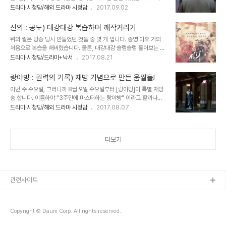
마스터 특집, 이라고 하였다가, 뒤늦게 3주 반이라는 걸 알았는지, 한
드라마 시청담/해외 드라마 시청담
2017.09.02
로 3주 남았습니다. 삼생삼세 십리도화 : 중화티비 / 2017. 05. 22
달 속성 마스터, 라는 부제를 다시 달았던 것 같아요. 그리고, 그게 무
~ 2017. 08. 08 / 총 58부작 종영했네요. 종영했습니다. 우연히 존
엇이든, 덕분에 저는, 아주 오랜 만에 복습을 하였답니다. 오래 전, 리
재를 알고, 리..
신의 : 공노) 대강대강 복습하며 깨작거리기
뷰를 쓰려고 준비해놓고 개인사정으로 결국 날려먹은 14회까지 복습
위의 짤은 방송 당시 만들었던 것들 중 몇 개 입니다. 종영 이후 거의
후, 내내 마음으로만 간직하며 간간히 영상 찾아보다가, 최근 재방 소
처음으로 복습을 해버렸습니다. 물론, 대강대강 슬렁슬렁 훑어보는 정
식에 들떠서 훑어보기 하다가 넋놓고 주요장면 복습한 것 외에, 제대로
도였지만요. 시작은, 블로그에 잡담이라도 깨작거리고 싶다는 마음이
드라마 시청담/드라마+낙서
2017.08.21
정주행하며 본 것은 두 번째인 것 같습니다. 그러니까, 15회부터는 제
었습니다. 거기에 쓸 짤로 '웃기는 여자'의 우산씬을 넣고 싶었고, 외장
대로 된 복습은 없었다는 것이겠죠. 그런데도, 되게 생생... 아, 조각조
하드들을 꺼내서 파일을 찾기 시작했지요. 그리고 파일은 없었어요. 아
각 보고 ..
랑야방 : 권력의 기록) 재방 기념으로 만든 움짤들!
마도 예전 외장하드 하나가 아작났을 때, 거기에 보관되어 있었던가봅
이번 주 수요일, 그러니까 8월 9일 수요일부터 [랑야방]이 특별 재방
니다. 좋아하는 드라마인지라 꼭 소장을 하고 싶었고, 여차저차 찾아서
송 합니다. 이름하야 "3주만에 마스터하는 랑야방" 이라고 할까나요.
재소장 중입니다. 움짤도 만들었지요. 아래↓↓↓↓↓ 대놓고 설레라
매주 월요일~금요일 오후 10시, 매일 3회씩 3주간 방영된다고 해요.
드라마 시청담/해외 드라마 시청담
2017.08.07
고 만든 장면인데, 그래서 대놓고 설렘ㅋㅋㅋ 아무튼, 그렇게 파일을
그리고 저는 이게 뭐라고 설레이고 있습니다. 그동안 '랑야방' 재방송
찾던 과정에서 공노편집본이 눈에 들어와서 잠깐만 볼까, 라며 시작한
이 없었던 것은 아니었으나, 제대로 마음 먹고 시간 맞춰서 볼 수 있는
것이 결국은 다 봐버렸네요. 슬렁슬..
것은 이번이 처음인 것 같아요. 외장하드에도 물론 이쁘게 모셔져 있지
더보기
만, 절제할 자신이 없다는 것이 가장 커서 차마 꺼내보지 못하고 있었
답니다. 티비로 보면 절제하며 볼 수 있고, 큰 화면으로 볼 수 있을테
니, 마냥 설레이고 있습니다. 다행히도 현재 한드 드한기인지라 주중
10시대에 보는 드라마가 없어요. 다만, 10시까지 집에 들어올 수 있을
지는 미지수에요ㅠ..
관련사이트
Copyright © Daum Corp. All rights reserved.